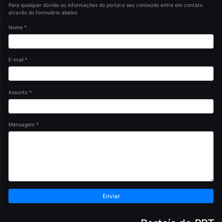
Para qualquer dúvida ou informações do portal e seu conteúdo entre em contato
através do formulário abaixo
Nome *
E-mail *
Assunto *
Mensagem *