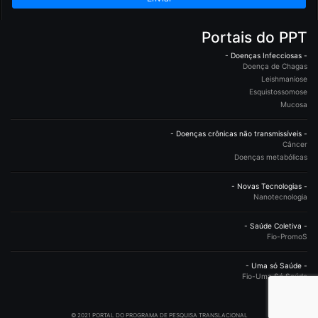
Portais do PPT
- Doenças Infecciosas -
Doença de Chagas
Leishmaniose
Esquistossomose
Mucosa
- Doenças crônicas não transmissíveis -
Câncer
Doenças metabólicas
- Novas Tecnologias -
Nanotecnologia
- Saúde Coletiva -
Fio-PromoS
- Uma só Saúde -
Fio-Uma Só Saúde
© 2021 PORTAL DO PROGRAMA DE PESQUISA TRANSLACIONAL