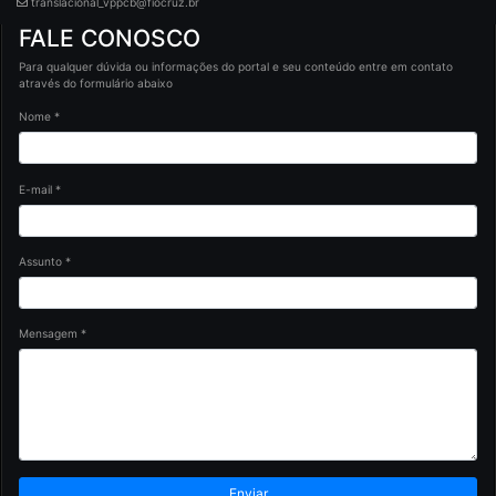
translacional_vppcb@fiocruz.br
FALE CONOSCO
Para qualquer dúvida ou informações do portal e seu conteúdo entre em contato
através do formulário abaixo
Nome *
E-mail *
Assunto *
Mensagem *