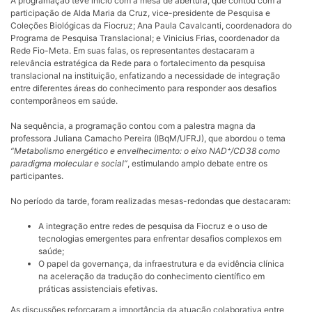
A programação teve início com a mesa de abertura, que contou com a
participação de Alda Maria da Cruz, vice-presidente de Pesquisa e
Coleções Biológicas da Fiocruz; Ana Paula Cavalcanti, coordenadora do
Programa de Pesquisa Translacional; e Vinicius Frias, coordenador da
Rede Fio-Meta. Em suas falas, os representantes destacaram a
relevância estratégica da Rede para o fortalecimento da pesquisa
translacional na instituição, enfatizando a necessidade de integração
entre diferentes áreas do conhecimento para responder aos desafios
contemporâneos em saúde.
Na sequência, a programação contou com a palestra magna da
professora Juliana Camacho Pereira (IBqM/UFRJ), que abordou o tema
“Metabolismo energético e envelhecimento: o eixo NAD⁺/CD38 como
paradigma molecular e social”
, estimulando amplo debate entre os
participantes.
No período da tarde, foram realizadas mesas-redondas que destacaram:
A integração entre redes de pesquisa da Fiocruz e o uso de
tecnologias emergentes para enfrentar desafios complexos em
saúde;
O papel da governança, da infraestrutura e da evidência clínica
na aceleração da tradução do conhecimento científico em
práticas assistenciais efetivas.
As discussões reforçaram a importância da atuação colaborativa entre