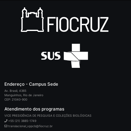
Endereço - Campus Sede
Av. Brasil, 4365
Manguinhos, Rio de Janeiro
CEP: 21040-900
Atendimento dos programas
VICE PRESIDÊNCIA DE PESQUISA E COLEÇÕES BIOLÓGICAS
+55 (21) 3885-1749
translacional_vppcb@fiocruz.br